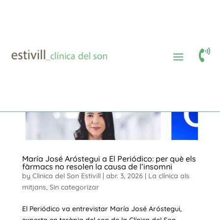

María José Aróstegui a El Periódico: per què els
fàrmacs no resolen la causa de l’insomni
by
Clinica del Son Estivill
|
abr. 3, 2026
|
La clínica als
mitjans
,
Sin categorizar
El Periódico va entrevistar María José Aróstegui,
experta en teràpia del son de la Clínica del Son