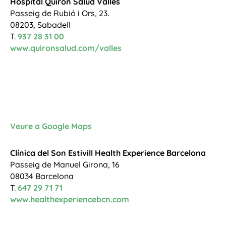
Hospital Quiron Salud Vallès
Passeig de Rubió i Ors, 23.
08203, Sabadell
T.
937 28 31 00
www.quironsalud.com/valles
Veure a Google Maps
Clínica del Son
Estivill Health Experience Barcelona
Passeig de Manuel Girona, 16
08034 Barcelona
T.
647 29 71 71
www.healthexperiencebcn.com