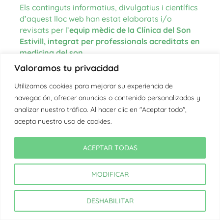
Els continguts informatius, divulgatius i científics
d’aquest lloc web han estat elaborats i/o
revisats per l’
equip mèdic de la Clínica del Son
Estivill, integrat per professionals acreditats en
medicina del son
.
Valoramos tu privacidad
Les fonts d’informació utilitzades per a la
redacció dels continguts procedeixen de
Utilizamos cookies para mejorar su experiencia de
literatura científica actualitzada, guies clíniques
navegación, ofrecer anuncios o contenido personalizados y
internacionals, organismes oficials en l’àmbit de
analizar nuestro tráfico. Al hacer clic en "Aceptar todo",
la salut i la medicina del son, així com de
acepta nuestro uso de cookies.
l’experiència clínica de l’equip.
En aquells textos on es citen fonts externes,
ACEPTAR TODAS
aquestes es troben degudament referenciades a
cada article corresponent.
MODIFICAR
Última actualització: 7/8/2026
DESHABILITAR