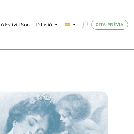
ó Estivill Son
Difusió
CITA PRÈVIA