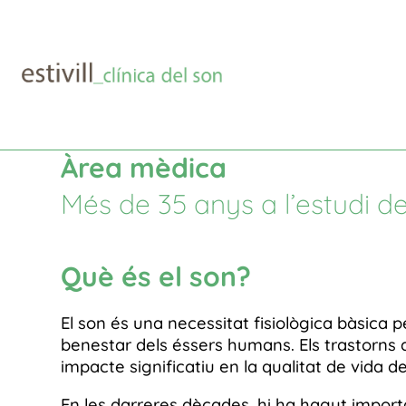
Àrea mèdica
$
Àrea mèdica
Més de 35 anys a l’estudi de
Què és el son?
El son és una necessitat fisiològica bàsica per
benestar dels éssers humans. Els trastorns 
impacte significatiu en la qualitat de vida d
En les darreres dècades, hi ha hagut impor