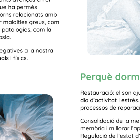
 que ha permès
torns relacionats amb
ar malalties greus, com
 patologies, com la
sia.
gatives a la nostra
s i físics.
Perquè dorm
Restauració: el son aj
dia d’activitat i estrè
processos de reparaci
Consolidació de la mem
memòria i millorar l’
Regulació de l’estat d