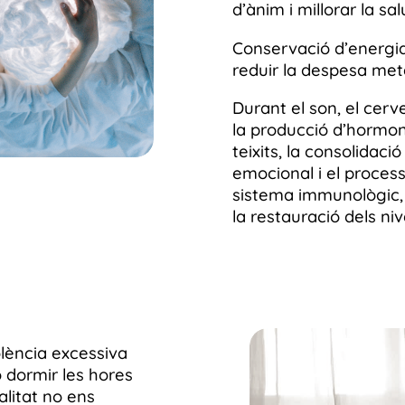
d’ànim i millorar la sa
Conservació d’energia
reduir la despesa meta
Durant el son, el cerv
la producció d’hormon
teixits, la consolidaci
emocional i el process
sistema immunològic, l
la restauració dels niv
lència excessiva
o dormir les hores
litat no ens