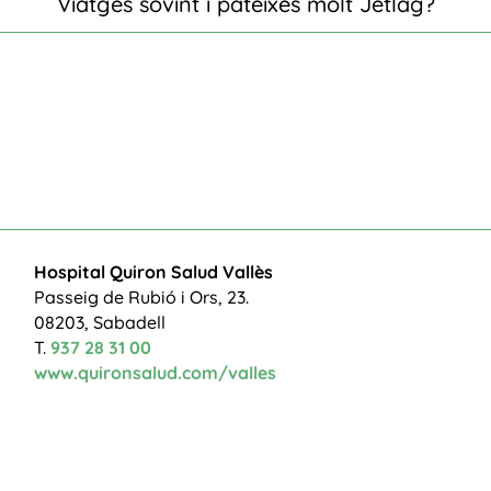
Viatges sovint i pateixes molt Jetlag?
Hospital Quiron Salud Vallès
Passeig de Rubió i Ors, 23.
08203, Sabadell
T.
937 28 31 00
www.quironsalud.com/valles