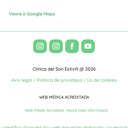
Veure a Google Maps
Clínica del Son Estivill @ 2026
Avís legal
/
Política de privadesa
/
Ús de cookies
WEB MÈDICA ACREDITADA
i científics d’aquest lloc web han estat elaborats i/o revisats