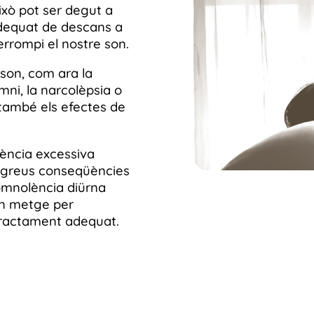
xò pot ser degut a
dequat de descans a
terrompi el nostre son.
 son, com ara la
mni, la narcolèpsia o
també els efectes de
ència excessiva
r greus conseqüències
somnolència diürna
un metge per
tractament adequat.