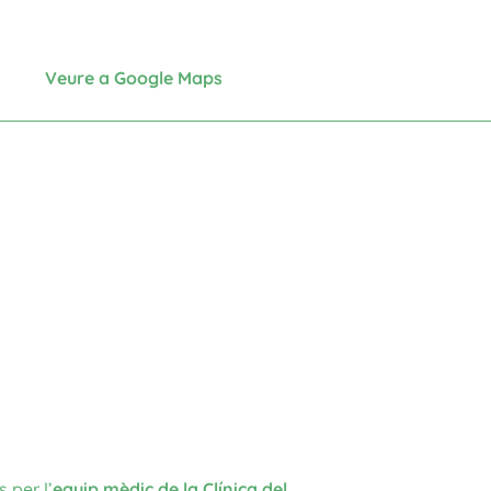
Veure a Google Maps
 per l’
equip mèdic de la Clínica del