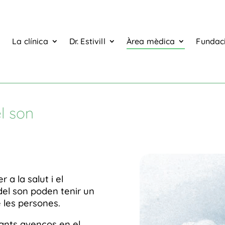
La clínica
Dr. Estivill
Àrea mèdica
Fundaci
l son
 a la salut i el
del son poden tenir un
e les persones.
tants avenços en el