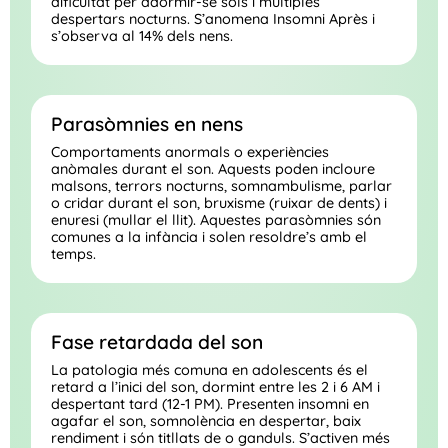
dificultat per adormir-se sols i múltiples
despertars nocturns. S’anomena Insomni Après i
s’observa al 14% dels nens.
Parasòmnies en nens
Comportaments anormals o experiències
anòmales durant el son. Aquests poden incloure
malsons, terrors nocturns, somnambulisme, parlar
o cridar durant el son, bruxisme (ruixar de dents) i
enuresi (mullar el llit). Aquestes parasòmnies són
comunes a la infància i solen resoldre’s amb el
temps.
Fase retardada del son
La patologia més comuna en adolescents és el
retard a l’inici del son, dormint entre les 2 i 6 AM i
despertant tard (12-1 PM). Presenten insomni en
agafar el son, somnolència en despertar, baix
rendiment i són titllats de o ganduls. S’activen més