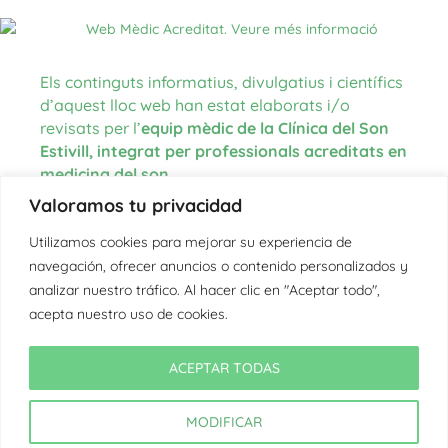
Els continguts informatius, divulgatius i científics
d’aquest lloc web han estat elaborats i/o
revisats per l’
equip mèdic de la Clínica del Son
Estivill, integrat per professionals acreditats en
medicina del son
.
Valoramos tu privacidad
Les fonts d’informació utilitzades per a la
redacció dels continguts procedeixen de
Utilizamos cookies para mejorar su experiencia de
literatura científica actualitzada, guies clíniques
navegación, ofrecer anuncios o contenido personalizados y
internacionals, organismes oficials en l’àmbit de
analizar nuestro tráfico. Al hacer clic en "Aceptar todo",
la salut i la medicina del son, així com de
acepta nuestro uso de cookies.
l’experiència clínica de l’equip.
En aquells textos on es citen fonts externes,
ACEPTAR TODAS
aquestes es troben degudament referenciades a
cada article corresponent.
MODIFICAR