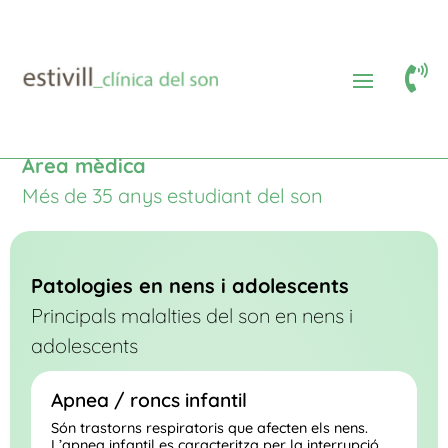

Àrea mèdica
Patologies nens i adolescents
$
$
Àrea mèdica
Més de 35 anys estudiant del son
Patologies en nens i adolescents
Principals malalties del son en nens i
adolescents
Apnea / roncs infantil
Són trastorns respiratoris que afecten els nens.
L’apnea infantil es caracteritza per la interrupció