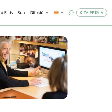
ó Estivill Son
Difusió
CITA PRÈVIA