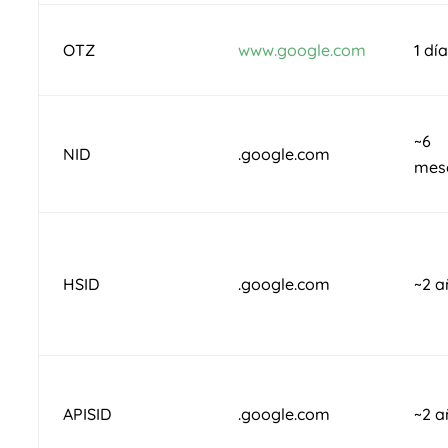
OTZ
www.google.com
1 dí
~6
NID
.google.com
mes
HSID
.google.com
~2 a
APISID
.google.com
~2 a