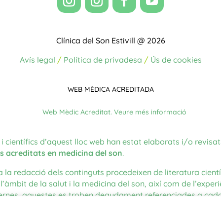
Clínica del Son Estivill @ 2026
Avís legal
/
Política de privadesa
/
Ús de cookies
WEB MÈDICA ACREDITADA
i científics d’aquest lloc web han estat elaborats i/o revisats
ls acreditats en medicina del son
.
a la redacció dels continguts procedeixen de literatura cientí
’àmbit de la salut i la medicina del son, així com de l’experiè
xternes, aquestes es troben degudament referenciades a cada