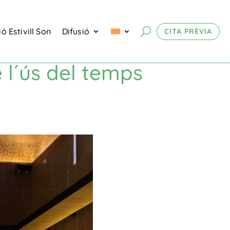
ó Estivill Son
Difusió
CITA PRÈVIA
 l´ús del temps