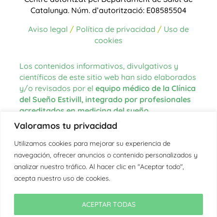
Catalunya.
Núm. d’autorització: E08585504
Aviso legal
/
Política de privacidad
/
Uso de
cookies
Los contenidos informativos, divulgativos y
científicos de este sitio web han sido elaborados
y/o revisados por el
equipo médico de la Clínica
del Sueño Estivill, integrado por profesionales
acreditados en medicina del sueño
.
Valoramos tu privacidad
Las fuentes de información utilizadas para la
redacción de los contenidos proceden de
Utilizamos cookies para mejorar su experiencia de
literatura científica actualizada, guías clínicas
navegación, ofrecer anuncios o contenido personalizados y
internacionales, organismos oficiales en el
analizar nuestro tráfico. Al hacer clic en "Aceptar todo",
ámbito de la salud y la medicina del sueño, así
acepta nuestro uso de cookies.
como de la experiencia clínica del equipo.
En aquellos textos donde se citan fuentes
ACEPTAR TODAS
externas, estas se encuentran debidamente