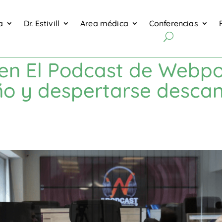
a
Dr. Estivill
Area médica
Conferencias
l en El Podcast de Webp
eño y despertarse desca