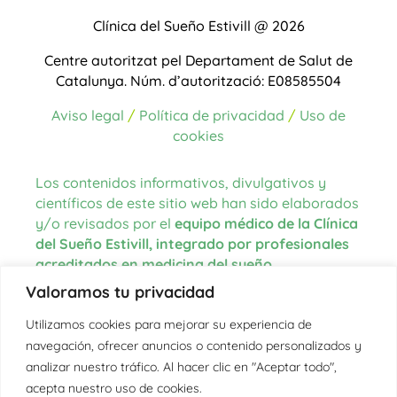
Clínica del Sueño Estivill @ 2026
Centre autoritzat pel Departament de Salut de
Catalunya.
Núm. d’autorització: E08585504
Aviso legal
/
Política de privacidad
/
Uso de
cookies
Los contenidos informativos, divulgativos y
científicos de este sitio web han sido elaborados
y/o revisados por el
equipo médico de la Clínica
del Sueño Estivill, integrado por profesionales
acreditados en medicina del sueño
.
Valoramos tu privacidad
Las fuentes de información utilizadas para la
redacción de los contenidos proceden de
Utilizamos cookies para mejorar su experiencia de
literatura científica actualizada, guías clínicas
navegación, ofrecer anuncios o contenido personalizados y
internacionales, organismos oficiales en el
analizar nuestro tráfico. Al hacer clic en "Aceptar todo",
ámbito de la salud y la medicina del sueño, así
acepta nuestro uso de cookies.