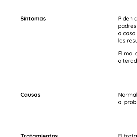
Síntomas
Piden 
padres
a casa
les res
El mal 
alterad
Causas
Normal
al pro
Tratamientos
El tra