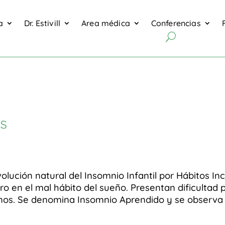
a
Dr. Estivill
Area médica
Conferencias
do infantil
os
volución natural del Insomnio Infantil por Hábitos In
ro en el mal hábito del sueño. Presentan dificultad 
nos. Se denomina Insomnio Aprendido y se observa e