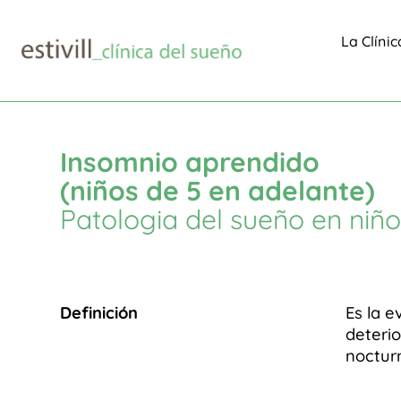
La Clínic
Area médica
Patologias niños
Insomnio aprendi
$
$
$
Insomnio aprendido
(niños de 5 en adelante)
Patologia del sueño en niñ
Definición
Es la e
deterio
noctur