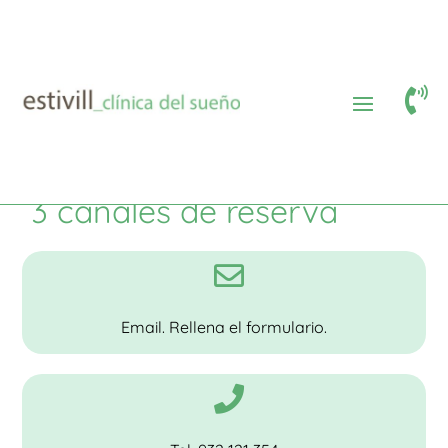

La clínica
Cita previa
$
$
Cita previa
3 canales de reserva

Email. Rellena el formulario.
