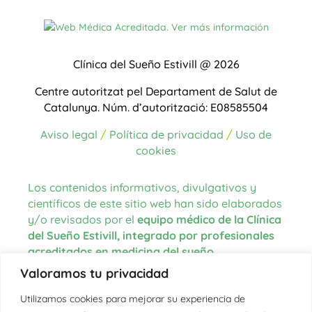
Clínica del Sueño Estivill @ 2026
Centre autoritzat pel Departament de Salut de
Catalunya.
Núm. d’autorització: E08585504
Aviso legal
/
Política de privacidad
/
Uso de
cookies
Los contenidos informativos, divulgativos y
científicos de este sitio web han sido elaborados
y/o revisados por el
equipo médico de la Clínica
del Sueño Estivill, integrado por profesionales
acreditados en medicina del sueño
.
Valoramos tu privacidad
Las fuentes de información utilizadas para la
redacción de los contenidos proceden de
Utilizamos cookies para mejorar su experiencia de
literatura científica actualizada, guías clínicas