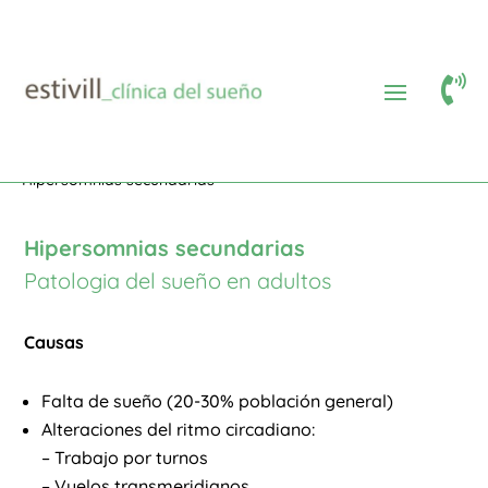

Area médica
Patologías adultos
$
$
$
Hipersomnias (Somnolencia excesiva diurna)
$
Hipersomnias secundarias
Hipersomnias secundarias
Patologia del sueño en adultos
Causas
Falta de sueño (20-30% población general)
Alteraciones del ritmo circadiano:
– Trabajo por turnos
– Vuelos transmeridianos