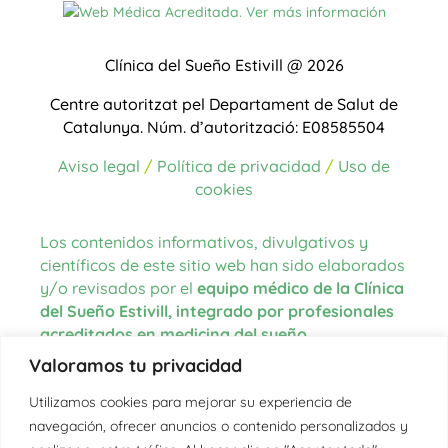
Clínica del Sueño Estivill @ 2026
Centre autoritzat pel Departament de Salut de
Catalunya.
Núm. d’autorització: E08585504
Aviso legal
/
Política de privacidad
/
Uso de
cookies
Los contenidos informativos, divulgativos y
científicos de este sitio web han sido elaborados
y/o revisados por el
equipo médico de la Clínica
del Sueño Estivill, integrado por profesionales
acreditados en medicina del sueño
.
Valoramos tu privacidad
Las fuentes de información utilizadas para la
redacción de los contenidos proceden de
Utilizamos cookies para mejorar su experiencia de
literatura científica actualizada, guías clínicas
navegación, ofrecer anuncios o contenido personalizados y
internacionales, organismos oficiales en el