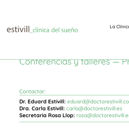
La Clínic
Otros servicios
Formación empresas
$
$
Formación a empresas y
Conferencias y talleres — P
Contactar:
Dr. Eduard Estivill:
eduard@doctorestivill.c
Dra. Carla Estivill:
carla@doctorestivill.es
Secretaria Rosa Llop:
rosa@doctorestivill.e