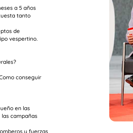
meses a 5 años
cuesta tanto
eptos de
ipo vespertino.
urales?
 Como conseguir
sueño en las
e las campañas
 bomberos y fuerzas