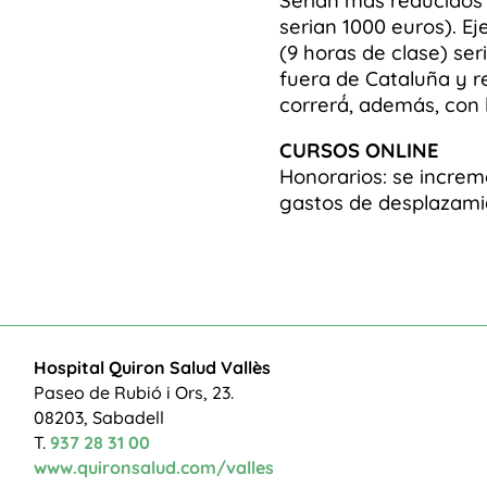
Serían más reducidos 
serian 1000 euros). Ej
(9 horas de clase) ser
fuera de Cataluña y r
correrá́, además, con
CURSOS ONLINE
Honorarios: se increm
gastos de desplazami
Hospital Quiron Salud Vallès
Paseo de Rubió i Ors, 23.
08203, Sabadell
T.
937 28 31 00
www.quironsalud.com/valles