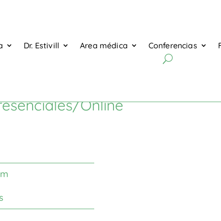
a
Dr. Estivill
Area médica
Conferencias
entidades culturales
resenciales/Online
om
s