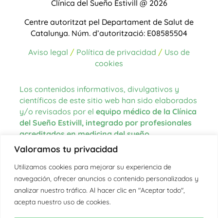
Clínica del Sueño Estivill @ 2026
Centre autoritzat pel Departament de Salut de
Catalunya.
Núm. d’autorització: E08585504
Aviso legal
/
Política de privacidad
/
Uso de
cookies
Los contenidos informativos, divulgativos y
científicos de este sitio web han sido elaborados
y/o revisados por el
equipo médico de la Clínica
del Sueño Estivill, integrado por profesionales
acreditados en medicina del sueño
.
Valoramos tu privacidad
Las fuentes de información utilizadas para la
redacción de los contenidos proceden de
Utilizamos cookies para mejorar su experiencia de
literatura científica actualizada, guías clínicas
navegación, ofrecer anuncios o contenido personalizados y
internacionales, organismos oficiales en el
analizar nuestro tráfico. Al hacer clic en "Aceptar todo",
ámbito de la salud y la medicina del sueño, así
acepta nuestro uso de cookies.
como de la experiencia clínica del equipo.