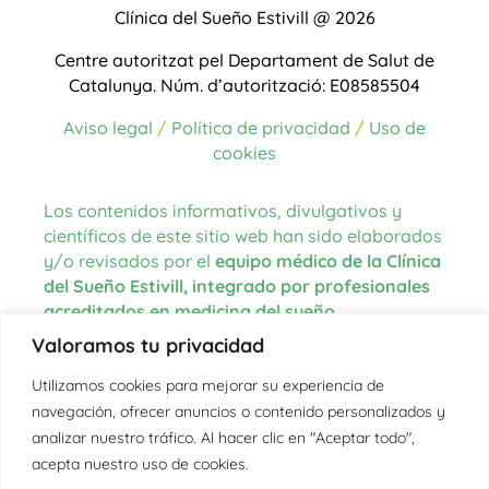
Clínica del Sueño Estivill @ 2026
Centre autoritzat pel Departament de Salut de
Catalunya.
Núm. d’autorització: E08585504
Aviso legal
/
Política de privacidad
/
Uso de
cookies
Los contenidos informativos, divulgativos y
científicos de este sitio web han sido elaborados
y/o revisados por el
equipo médico de la Clínica
del Sueño Estivill, integrado por profesionales
acreditados en medicina del sueño
.
Valoramos tu privacidad
Las fuentes de información utilizadas para la
redacción de los contenidos proceden de
Utilizamos cookies para mejorar su experiencia de
literatura científica actualizada, guías clínicas
navegación, ofrecer anuncios o contenido personalizados y
internacionales, organismos oficiales en el
analizar nuestro tráfico. Al hacer clic en "Aceptar todo",
ámbito de la salud y la medicina del sueño, así
acepta nuestro uso de cookies.
como de la experiencia clínica del equipo.