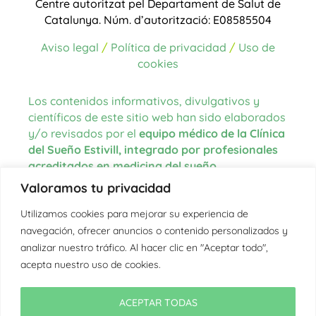
Centre autoritzat pel Departament de Salut de
Catalunya.
Núm. d’autorització: E08585504
Aviso legal
/
Política de privacidad
/
Uso de
cookies
Los contenidos informativos, divulgativos y
científicos de este sitio web han sido elaborados
y/o revisados por el
equipo médico de la Clínica
del Sueño Estivill, integrado por profesionales
acreditados en medicina del sueño
.
Valoramos tu privacidad
Las fuentes de información utilizadas para la
redacción de los contenidos proceden de
Utilizamos cookies para mejorar su experiencia de
literatura científica actualizada, guías clínicas
navegación, ofrecer anuncios o contenido personalizados y
internacionales, organismos oficiales en el
analizar nuestro tráfico. Al hacer clic en "Aceptar todo",
ámbito de la salud y la medicina del sueño, así
acepta nuestro uso de cookies.
como de la experiencia clínica del equipo.
En aquellos textos donde se citan fuentes
ACEPTAR TODAS
externas, estas se encuentran debidamente