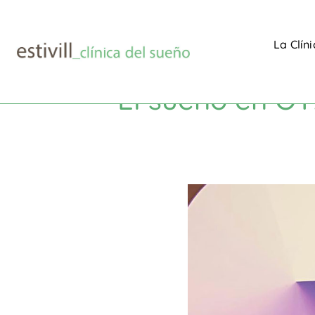
La Clín
El sueño en O