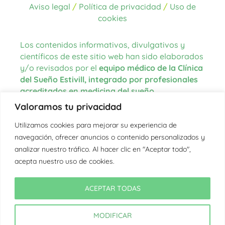
Aviso legal
/
Política de privacidad
/
Uso de
cookies
Los contenidos informativos, divulgativos y
científicos de este sitio web han sido elaborados
y/o revisados por el
equipo médico de la Clínica
del Sueño Estivill, integrado por profesionales
acreditados en medicina del sueño
.
Valoramos tu privacidad
Las fuentes de información utilizadas para la
redacción de los contenidos proceden de
Utilizamos cookies para mejorar su experiencia de
literatura científica actualizada, guías clínicas
navegación, ofrecer anuncios o contenido personalizados y
internacionales, organismos oficiales en el
analizar nuestro tráfico. Al hacer clic en "Aceptar todo",
ámbito de la salud y la medicina del sueño, así
acepta nuestro uso de cookies.
como de la experiencia clínica del equipo.
En aquellos textos donde se citan fuentes
ACEPTAR TODAS
externas, estas se encuentran debidamente
referenciadas en cada artículo correspondiente.
MODIFICAR