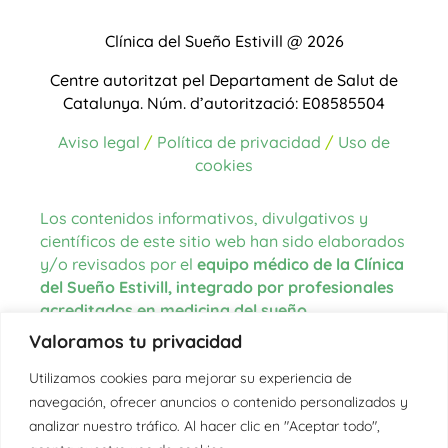
Clínica del Sueño Estivill @ 2026
Centre autoritzat pel Departament de Salut de
Catalunya.
Núm. d’autorització: E08585504
Aviso legal
/
Política de privacidad
/
Uso de
cookies
Los contenidos informativos, divulgativos y
científicos de este sitio web han sido elaborados
y/o revisados por el
equipo médico de la Clínica
del Sueño Estivill, integrado por profesionales
acreditados en medicina del sueño
.
Valoramos tu privacidad
Las fuentes de información utilizadas para la
redacción de los contenidos proceden de
Utilizamos cookies para mejorar su experiencia de
literatura científica actualizada, guías clínicas
navegación, ofrecer anuncios o contenido personalizados y
internacionales, organismos oficiales en el
analizar nuestro tráfico. Al hacer clic en "Aceptar todo",
ámbito de la salud y la medicina del sueño, así