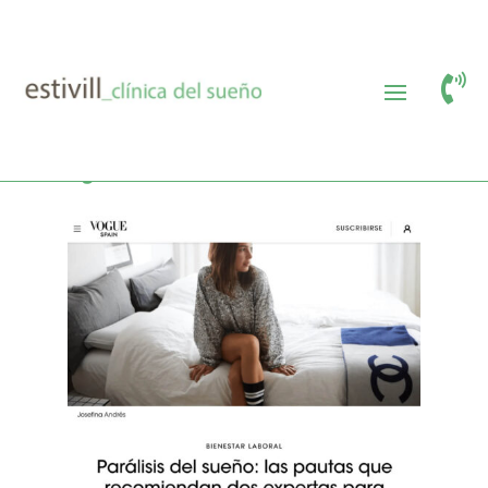

Daniela Giardino en Vogue
Líderes: Parálisis del sueño, qué
es y cómo evitarla